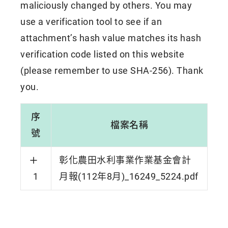
maliciously changed by others. You may
use a verification tool to see if an
attachment’s hash value matches its hash
verification code listed on this website
(please remember to use SHA-256). Thank
you.
序
檔案名稱
號
彰化農田水利事業作業基金會計
1
月報(112年8月)_16249_5224.pdf