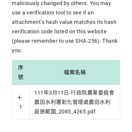
maliciously changed by others. You may
use a verification tool to see if an
attachment’s hash value matches its hash
verification code listed on this website
(please remember to use SHA-256). Thank
you.
序
檔案名稱
號
111年3月11日-行政院農業委員會
農田水利署彰化管理處農田水利
1
設施範圍_2085_4265.pdf